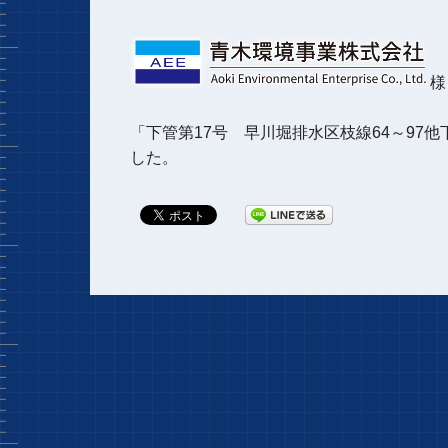
様
「
下管第17号 早川堀排水区枝線64～97
した。