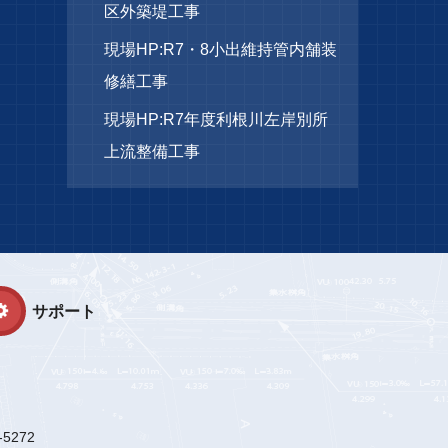
区外築堤工事
現場HP:R7・8小出維持管内舗装
修繕工事
現場HP:R7年度利根川左岸別所
上流整備工事
サポート
-5272