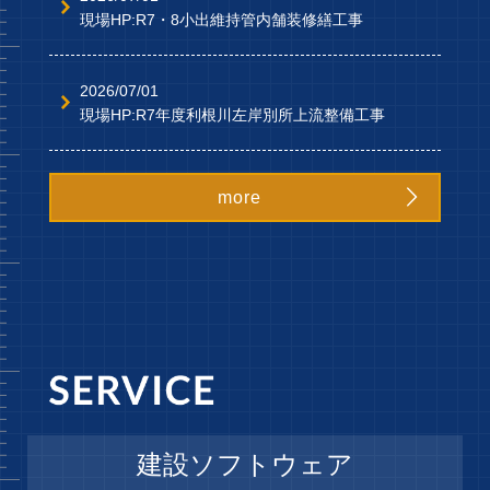
現場HP:R7・8小出維持管内舗装修繕工事
2026/07/01
現場HP:R7年度利根川左岸別所上流整備工事

more
建設ソフトウェア