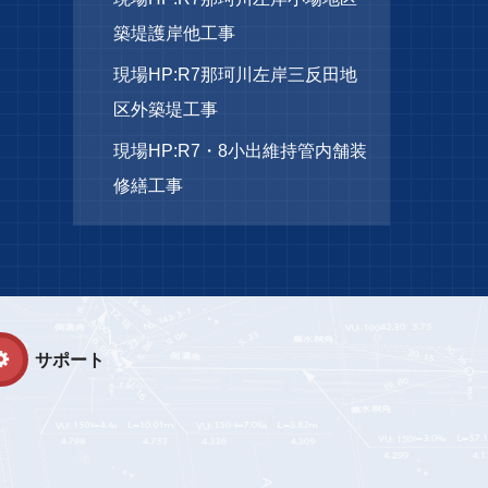
築堤護岸他工事
現場HP:R7那珂川左岸三反田地
区外築堤工事
現場HP:R7・8小出維持管内舗装
修繕工事
サポート